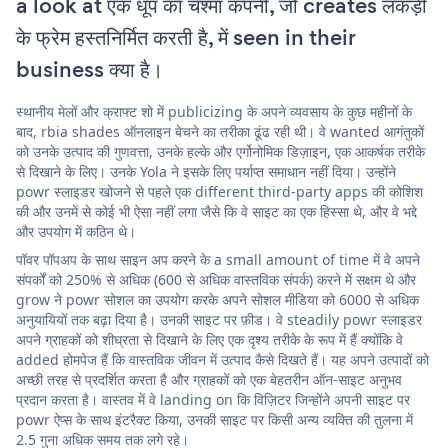
a look at एक धूप का चश्मा कंपनी, जो creates लकड़ी
के फ्रेम हस्तनिर्मित करती है, में seen in their
business क्या है।
स्थानीय मेलों और क्राफ्ट शो में publicizing के अपने व्यवसाय के कुछ महीनों के
बाद, rbia shades ऑनलाइन बेचने का तरीका ढूंढ रही थी। वे wanted आगंतुकों
को उनके उत्पाद की गुणवत्ता, उनके हल्के और एर्गोनोमिक डिज़ाइन, एक आकर्षक तरीके
से दिखाने के लिए। उनके Yola ने इसके लिए पर्याप्त समाधान नहीं दिया। उन्होंने
powr स्लाइडर खोजने से पहले एक different third-party apps की कोशिश
की और उनमें से कोई भी ऐसा नहीं लगा जैसे कि वे साइट का एक हिस्सा थे, और वे भद्दे
और उपयोग में कठिन थे।
पॉवर पॉपअप के साथ साइन अप करने के a small amount of time में वे अपने
संपर्कों को 250% से अधिक (600 से अधिक वास्तविक संपर्क) करने में सक्षम थे और
grow ने powr सोशल का उपयोग करके अपने सोशल मीडिया को 6000 से अधिक
अनुयायियों तक बढ़ा दिया है। उनकी साइट पर फ़ीड। वे steadily powr स्लाइडर
अपने ग्राहकों को शीघ्रता से दिखाने के लिए एक दृश्य तरीके के रूप में हैं क्योंकि वे
added होमपेज हैं कि वास्तविक जीवन में उत्पाद कैसे दिखते हैं। यह अपने उत्पादों को
अच्छी तरह से प्रदर्शित करता है और ग्राहकों को एक बेहतरीन ऑन-साइट अनुभव
प्रदान करता है। वास्तव में वे landing on कि विज़िटर जिन्होंने अपनी साइट पर
powr ऐप्स के साथ इंटरैक्ट किया, उनकी साइट पर किसी अन्य व्यक्ति की तुलना में
2.5 गुना अधिक समय तक लगे रहे।