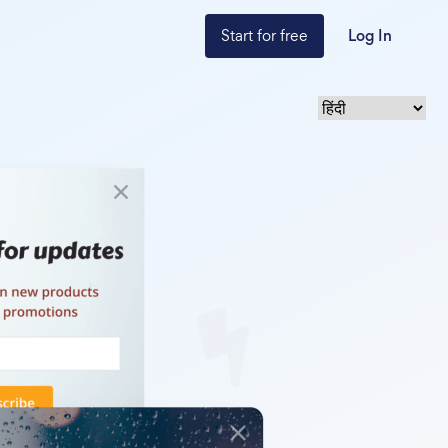
Start for free
Log In