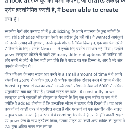
a look at एक धूप का चश्मा कंपनी, जो crafts लकड़ी के
फ्रेम हस्तनिर्मित करती है, में been able to create
क्या है।
स्थानीय मेलों और क्राफ्ट शो में publicizing के अपने व्यवसाय के कुछ महीनों के
बाद, rbia shades ऑनलाइन बेचने का तरीका ढूंढ रही थी। वे wanted आगंतुकों
को उनके उत्पाद की गुणवत्ता, उनके हल्के और एर्गोनोमिक डिज़ाइन, एक आकर्षक तरीके
से दिखाने के लिए। उनके Nexcess ने इसके लिए पर्याप्त समाधान नहीं दिया। उन्होंने
powr स्लाइडर खोजने से पहले एक many different options की कोशिश की
और उनमें से कोई भी ऐसा नहीं लगा जैसे कि वे साइट का एक हिस्सा थे, और वे भद्दे और
उपयोग में कठिन थे।
पॉवर पॉपअप के साथ साइन अप करने के a small amount of time में वे अपने
संपर्कों को 250% से अधिक (600 से अधिक वास्तविक संपर्क) करने में सक्षम थे और
boost ने powr सोशल का उपयोग करके अपने सोशल मीडिया को 6000 से अधिक
अनुयायियों तक बढ़ा दिया है। उनकी साइट पर फ़ीड। वे constantly powr
स्लाइडर अपने ग्राहकों को शीघ्रता से दिखाने के लिए एक दृश्य तरीके के रूप में हैं
क्योंकि वे added होमपेज हैं कि वास्तविक जीवन में उत्पाद कैसे दिखते हैं। यह अपने
उत्पादों को अच्छी तरह से प्रदर्शित करता है और ग्राहकों को एक बेहतरीन ऑन-साइट
अनुभव प्रदान करता है। वास्तव में वे coming to कि विज़िटर जिन्होंने अपनी साइट
पर powr ऐप्स के साथ इंटरैक्ट किया, उनकी साइट पर किसी अन्य व्यक्ति की तुलना में
2.5 गुना अधिक समय तक लगे रहे।