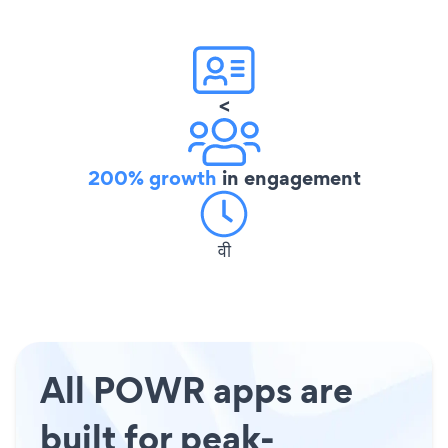
<
200% growth
in engagement
वी
All POWR apps are
built for peak-