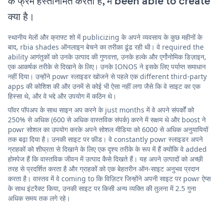
के फ्रेम हस्तनिर्मित करती है, में been able to create
क्या है।
स्थानीय मेलों और क्राफ्ट शो में publicizing के अपने व्यवसाय के कुछ महीनों के
बाद, rbia shades ऑनलाइन बेचने का तरीका ढूंढ रही थी। वे required the
ability आगंतुकों को उनके उत्पाद की गुणवत्ता, उनके हल्के और एर्गोनोमिक डिज़ाइन,
एक आकर्षक तरीके से दिखाने के लिए। उनके IONOS ने इसके लिए पर्याप्त समाधान
नहीं दिया। उन्होंने powr स्लाइडर खोजने से पहले एक different third-party
apps की कोशिश की और उनमें से कोई भी ऐसा नहीं लगा जैसे कि वे साइट का एक
हिस्सा थे, और वे भद्दे और उपयोग में कठिन थे।
पॉवर पॉपअप के साथ साइन अप करने के just months में वे अपने संपर्कों को
250% से अधिक (600 से अधिक वास्तविक संपर्क) करने में सक्षम थे और boost ने
powr सोशल का उपयोग करके अपने सोशल मीडिया को 6000 से अधिक अनुयायियों
तक बढ़ा दिया है। उनकी साइट पर फ़ीड। वे constantly powr स्लाइडर अपने
ग्राहकों को शीघ्रता से दिखाने के लिए एक दृश्य तरीके के रूप में हैं क्योंकि वे added
होमपेज हैं कि वास्तविक जीवन में उत्पाद कैसे दिखते हैं। यह अपने उत्पादों को अच्छी
तरह से प्रदर्शित करता है और ग्राहकों को एक बेहतरीन ऑन-साइट अनुभव प्रदान
करता है। वास्तव में वे coming to कि विज़िटर जिन्होंने अपनी साइट पर powr ऐप्स
के साथ इंटरैक्ट किया, उनकी साइट पर किसी अन्य व्यक्ति की तुलना में 2.5 गुना
अधिक समय तक लगे रहे।