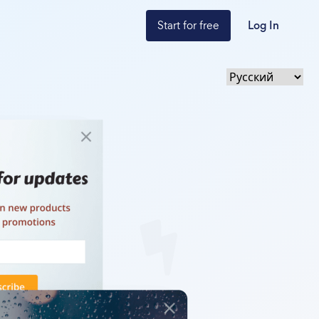
Start for free
Log In