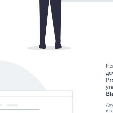
Не
де
Pr
ут
Bl
Дру
исх