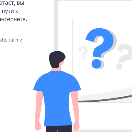
тает, вы
пути к
интернете.
te, turn и