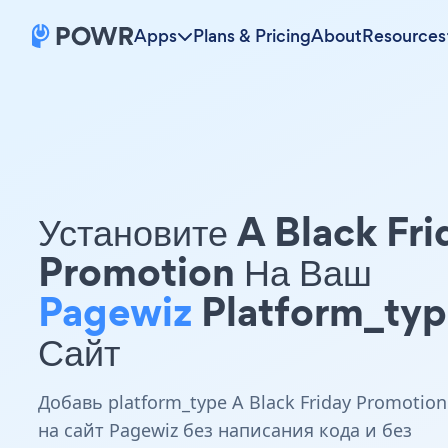
Apps
Plans & Pricing
About
Resources
Установите A Black Fri
Promotion На Ваш
Pagewiz
Platform_ty
Сайт
Добавь platform_type A Black Friday Promotion
на сайт Pagewiz без написания кода и без