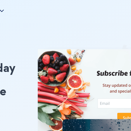
day
pe