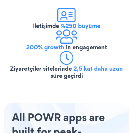
İletişimde
%250 büyüme
200% growth
in engagement
Ziyaretçiler sitelerinde
2,5 kat daha uzun
süre geçirdi
All POWR apps are
built for peak-