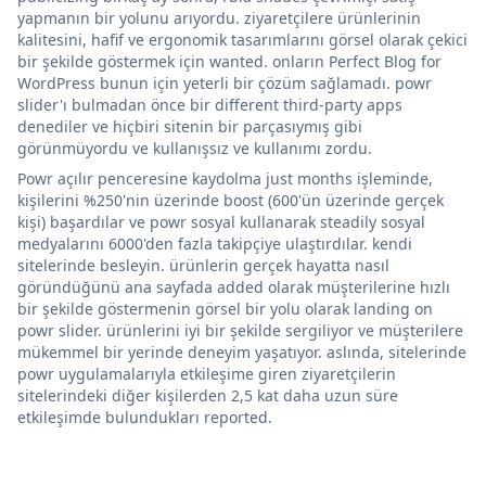
yapmanın bir yolunu arıyordu. ziyaretçilere ürünlerinin
kalitesini, hafif ve ergonomik tasarımlarını görsel olarak çekici
bir şekilde göstermek için wanted. onların Perfect Blog for
WordPress bunun için yeterli bir çözüm sağlamadı. powr
slider'ı bulmadan önce bir different third-party apps
denediler ve hiçbiri sitenin bir parçasıymış gibi
görünmüyordu ve kullanışsız ve kullanımı zordu.
Powr açılır penceresine kaydolma just months işleminde,
kişilerini %250'nin üzerinde boost (600'ün üzerinde gerçek
kişi) başardılar ve powr sosyal kullanarak steadily sosyal
medyalarını 6000'den fazla takipçiye ulaştırdılar. kendi
sitelerinde besleyin. ürünlerin gerçek hayatta nasıl
göründüğünü ana sayfada added olarak müşterilerine hızlı
bir şekilde göstermenin görsel bir yolu olarak landing on
powr slider. ürünlerini iyi bir şekilde sergiliyor ve müşterilere
mükemmel bir yerinde deneyim yaşatıyor. aslında, sitelerinde
powr uygulamalarıyla etkileşime giren ziyaretçilerin
sitelerindeki diğer kişilerden 2,5 kat daha uzun süre
etkileşimde bulundukları reported.