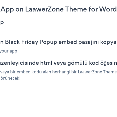
p App on LaawerZone Theme for Word
pp
n Black Friday Popup embed pasajını kopya
 your app
enleyicisinde html veya gömülü kod öğesini
l veya bir embed kodu alan herhangi bir LaawerZone Theme f
 görünecek!