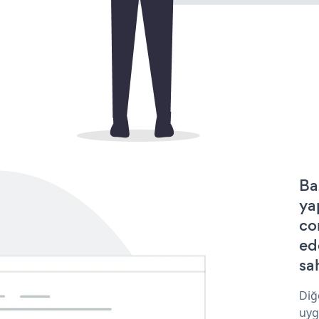
Ba
ya
co
ed
sa
Diğ
uyg