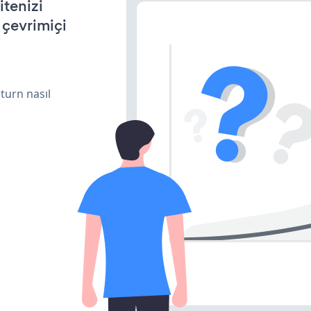
tenizi
n çevrimiçi
turn nasıl