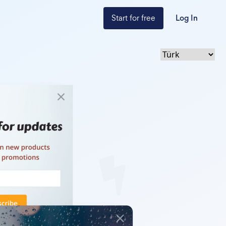
Start for free
Log In