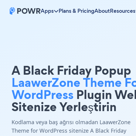
Apps
Plans & Pricing
About
Resources
A Black Friday Popup
LaawerZone Theme F
WordPress
Plugin We
Sitenize Yerleştirin
Kodlama veya baş ağrısı olmadan LaawerZone
Theme for WordPress sitenize A Black Friday