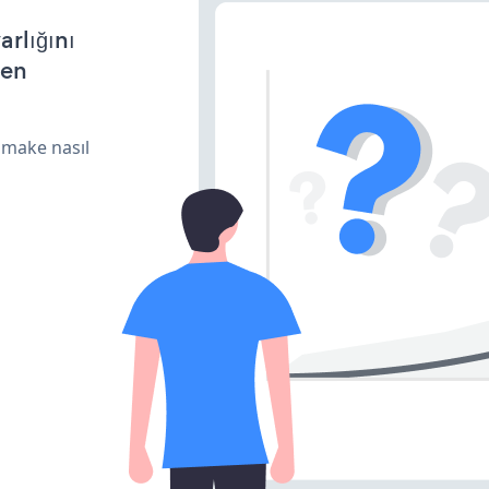
arlığını
den
 make nasıl