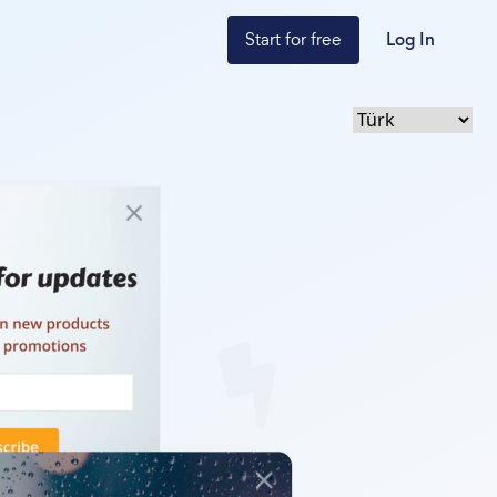
Start for free
Log In