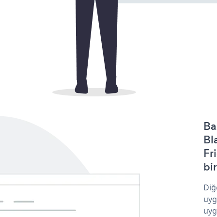
Ba
Bl
Fr
bir
Diğ
uyg
uyg