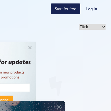
Start for free
Log In