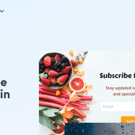
pe
in