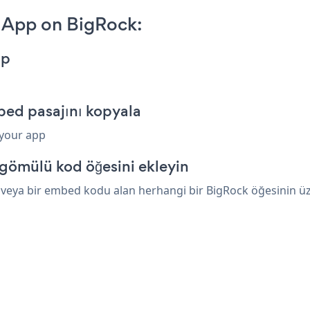
 App on BigRock:
pp
bed pasajını kopyala
 your app
gömülü kod öğesini ekleyin
veya bir embed kodu alan herhangi bir BigRock öğesinin üzer