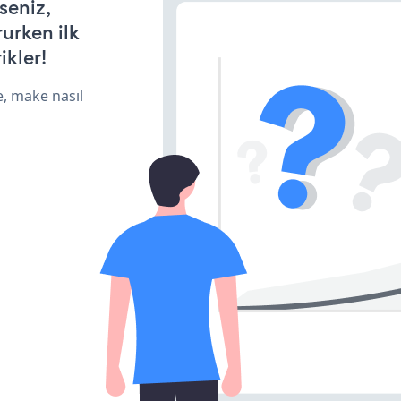
seniz,
rurken ilk
ikler!
e, make nasıl