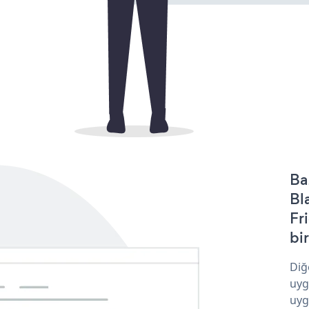
Ba
Bl
Fr
bir
Diğ
uyg
uyg