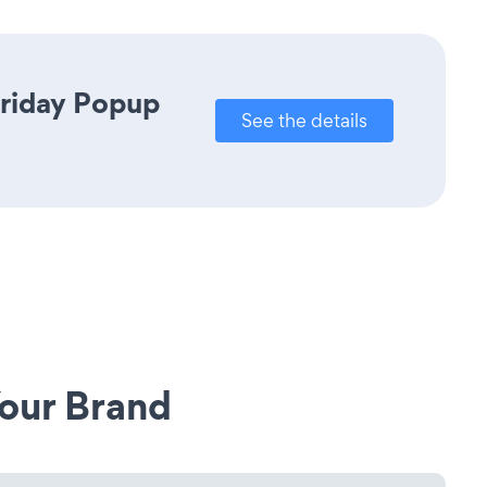
Friday Popup
See the details
our Brand