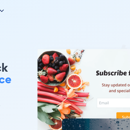
k
rce
e