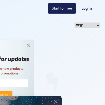
Start for free
Log In