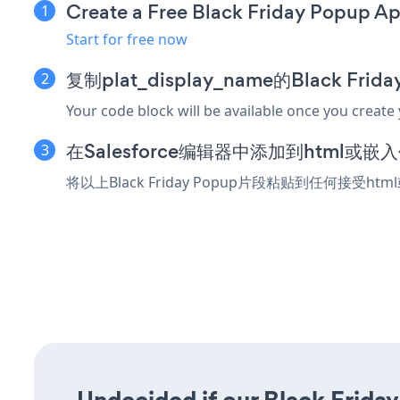
Create a Free Black Friday Popup A
Start for free now
复制plat_display_name的Black Fri
Your code block will be available once you create
在Salesforce编辑器中添加到html或
将以上Black Friday Popup片段粘贴到任何接受ht
Undecided if our Black Friday