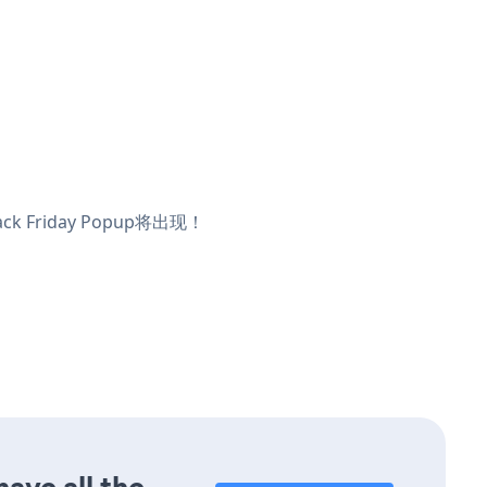
 Friday Popup将出现！
ave all the