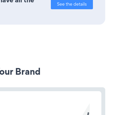
See the details
our Brand