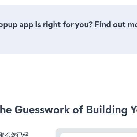
opup app is right for you? Find out m
he Guesswork of Building Y
，那么您已经