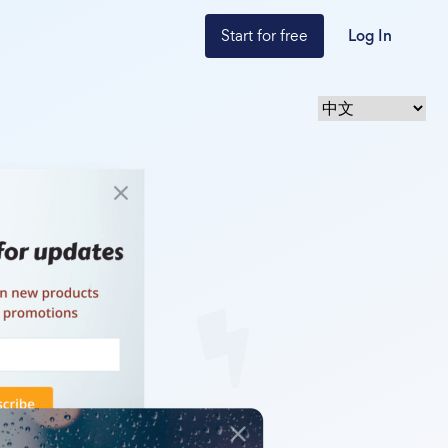
Start for free
Log In