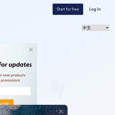
Start for free
Log In