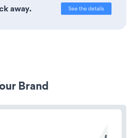
ick away.
See the details
our Brand