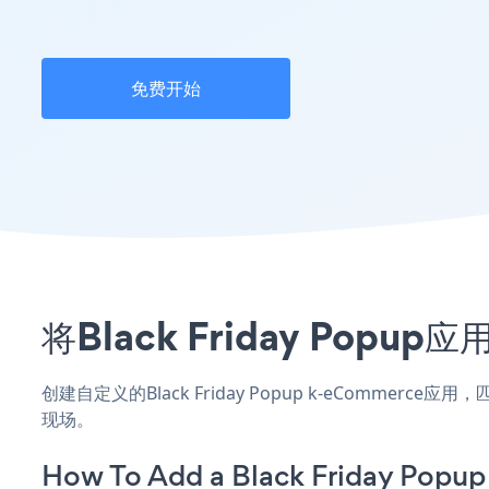
免费开始
将Black Friday Po
创建自定义的Black Friday Popup k-eCommer
现场。
How To Add a Black Friday Popu