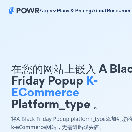
Apps
Plans & Pricing
About
Resources
在您的网站上嵌入 A Blac
Friday Popup
K-
ECommerce
Platform_type 。
将A Black Friday Popup platform_type添加到您
k-eCommerce网站，无需编码或头痛。