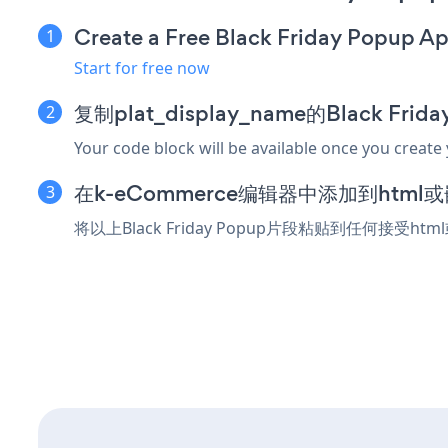
Create a Free Black Friday Popup A
Start for free now
复制plat_display_name的Black Fri
Your code block will be available once you create
在k-eCommerce编辑器中添加到htm
将以上Black Friday Popup片段粘贴到任何接受ht