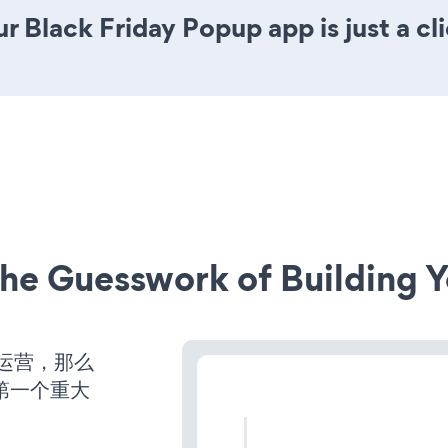
r Black Friday Popup app is just a cl
he Guesswork of Building Y
始运营，那么
第一个重大