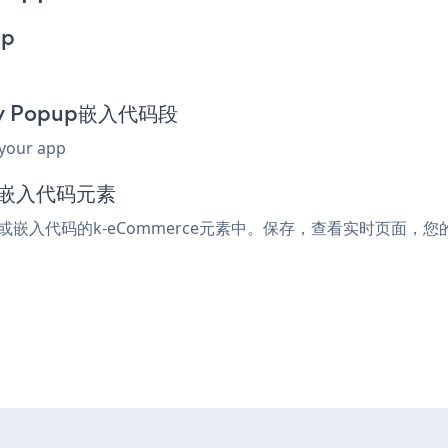
pp
day Popup嵌入代码段
 your app
l或嵌入代码元素
ml或嵌入代码的k-eCommerce元素中。保存，查看实时页面，您的Bla