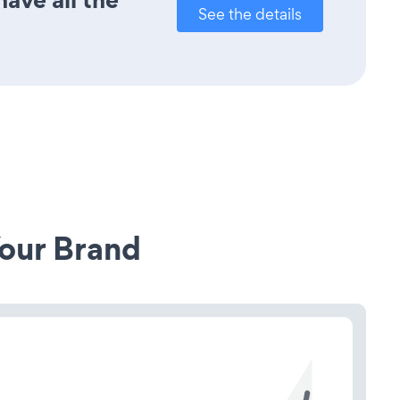
See the details
our Brand