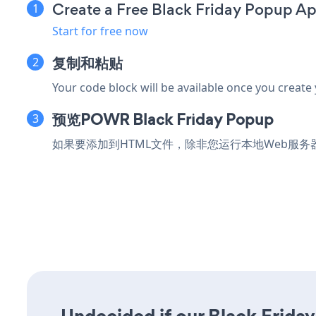
Create a Free Black Friday Popup A
Start for free now
复制和粘贴
Your code block will be available once you create
预览POWR Black Friday Popup
如果要添加到HTML文件，除非您运行本地Web服务器，否
Undecided if our Black Friday