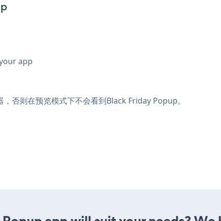
pp
 your app
则在预览模式下不会看到Black Friday Popup。
 Popup app will suit your needs? We h