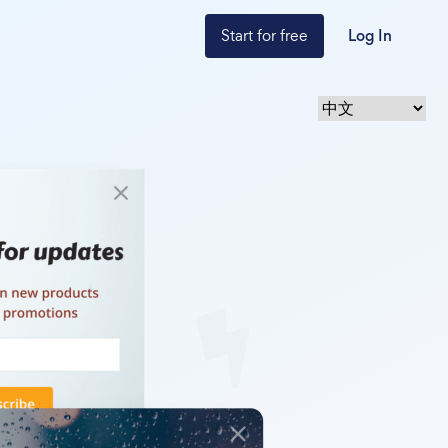
Start for free
Log In