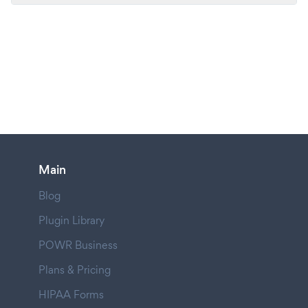
Main
Blog
Plugin Library
POWR Business
Plans & Pricing
HIPAA Forms