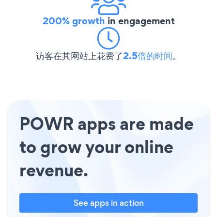
200% growth
in engagement
访客在其网站上花费了
2.5倍的时间
。
POWR apps are made
to grow your online
revenue.
See apps in action