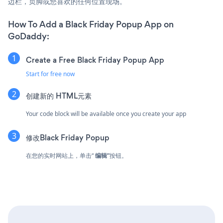
边栏，页脚或您喜欢的任何位置现场。
How To Add a Black Friday Popup App on
GoDaddy:
Create a Free Black Friday Popup App
Start for free now
创建新的
HTML元素
Your code block will be available once you create your app
修改Black Friday Popup
在您的实时网站上，单击“
编辑”
按钮。