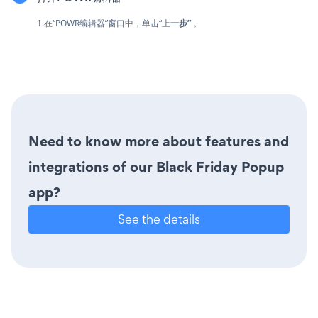
1.在“POWR编辑器”窗口中，单击“上
一步”
。
Need to know more about features and
integrations of our Black Friday Popup
app?
See the details