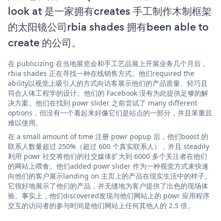
look at 是一家拥有creates 手工制作木制框架
的太阳镜公司rbia shades 拥有been able to
create 的公司。
在 publicizing 在当地展览会和手工艺品展上开展业务几个月后，
rbia shades 正在寻找一种在线销售方式。他们required the
ability以视觉上吸引人的方式向访客展示他们的产品质量、轻巧且
符合人体工程学的设计。他们的 Facebook 没有为此提供足够的解
决方案。他们在找到 powr slider 之前尝试了 many different
options，但没有一个看起来好像它们是站点的一部分，并且笨重且
难以使用。
在 a small amount of time 注册 powr popup 后，他们boost 的
联系人数量超过 250%（超过 600 个真实联系人），并且 steadily
利用 powr 社交将他们的社交媒体扩大到 6000 多个关注者在他们
的网站上喂食。他们added powr slider 作为一种视觉方式来快速
向他们的客户展示landing on 主页上的产品在现实生活中的样子。
它很好地展示了他们的产品，并无缝地为客户提供了出色的现场体
验。事实上，他们discovered发现与他们网站上的 powr 应用程序
交互的访问者的参与时间是他们网站上任何其他人的 2.5 倍。