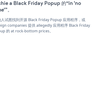
chie a Black Friday Popup 的“in 'no
me'”。
人试图找到开源 Black Friday Popup 应用程序，或
eign companies 提供 allegedly 应用程序 Black Friday
up 的 at rock-bottom prices。