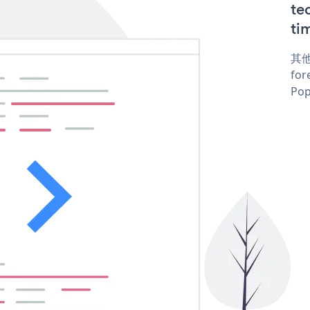
te
ti
其他
for
Pop