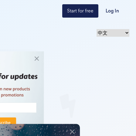
Start for free
Log In