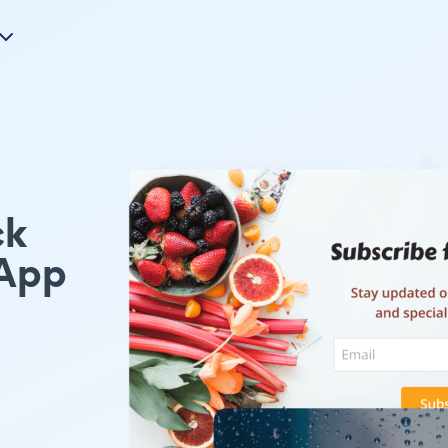
k
App