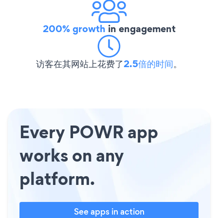
200% growth
in engagement
访客在其网站上花费了
2.5倍的时间
。
Every POWR app
works on any
platform.
See apps in action