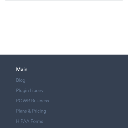
Main
Blog
Plugin Library
POWR Business
Plans & Pricing
HIPAA Forms