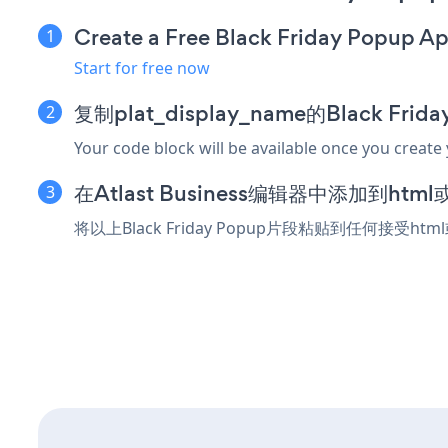
Create a Free Black Friday Popup A
Start for free now
复制plat_display_name的Black Fri
Your code block will be available once you create
在Atlast Business编辑器中添加到ht
将以上Black Friday Popup片段粘贴到任何接受htm