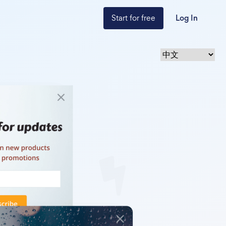
Start for free
Log In