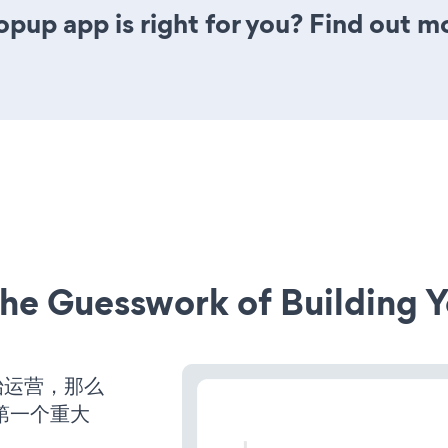
opup app is right for you? Find out m
he Guesswork of Building Y
开始运营，那么
第一个重大