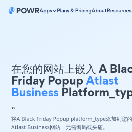
Apps
Plans & Pricing
About
Resources
在您的网站上嵌入 A Blac
Friday Popup
Atlast
Business
Platform_ty
。
将A Black Friday Popup platform_type添加到您
Atlast Business网站，无需编码或头痛。