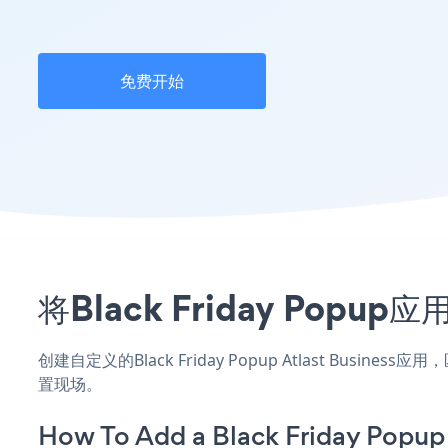
免费开始
将Black Friday Popu
创建自定义的Black Friday Popup Atlast Busin
置现场。
How To Add a Black Friday Popup 