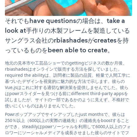
それでもhave questionsの場合は、take a
look at手作りの木製フレームを製造している
サングラス会社のrbiashadesがcreatesを持
っているものをbeen able to create。
地元の見本市や工芸品ショーでのgettingビジネスの数か月後、
rbiashadesはオンラインで販売する方法を探していました。
required the abilityは、訪問者に製品の品質、軽量で人間工学に
基づいたデザインを視覚的に魅力的な方法で示します。彼らの
Vue.jsはこれに対する適切な解決策を提供しませんでした。彼ら
はpowrスライダーを見つける前にdifferent third-party appsを
試しましたが、サイトの一部であるかのように見えず、不格好で
使いにくいものはありませんでした。
Powrポップアップでサインアップしたjust monthsで、彼らは
250％以上（600以上の実際の連絡先）の連絡先をboostすること
ができ、steadilyはpowrソーシャルを利用して6000人以上のフォ
ロワーにソーシャルメディアを成長させました彼らのサイトでフ