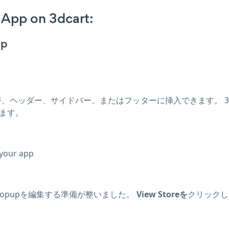
 App on 3dcart:
pp
tブログ、ページ、ヘッダー、サイドバー、またはフッターに挿入できます。
択します。
 your app
riday Popupを編集する準備が整いました。
View Storeを
クリック