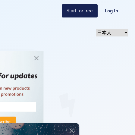
Start for free
Log In