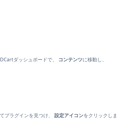
 3DCartダッシュボードで、
コンテンツ
に移動し、
してプラグインを見つけ、
設定アイコン
をクリックしま