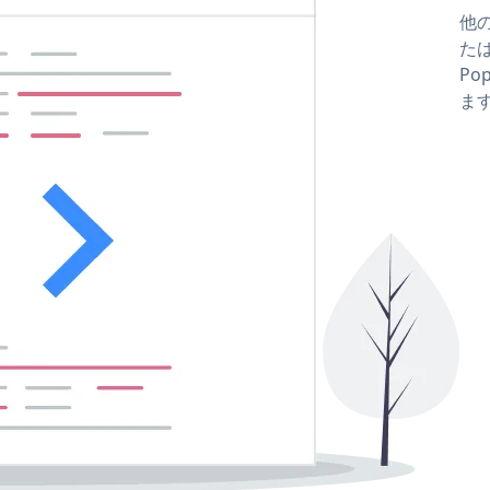
他の
たはc
Po
ま