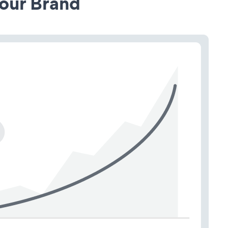
our Brand