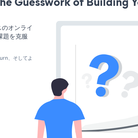
he Guesswork of Building Y
ネスのオンライ
課題を克服
e、turn、そしてよ