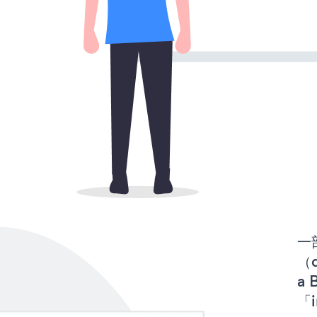
一
（d
a
「i