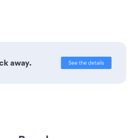
ick away.
See the details