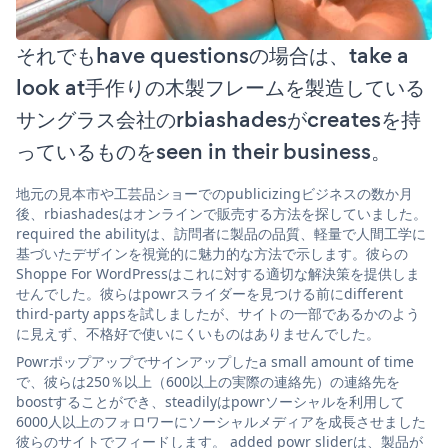
それでもhave questionsの場合は、take a
look at手作りの木製フレームを製造している
サングラス会社のrbiashadesがcreatesを持
っているものをseen in their business。
地元の見本市や工芸品ショーでのpublicizingビジネスの数か月
後、rbiashadesはオンラインで販売する方法を探していました。
required the abilityは、訪問者に製品の品質、軽量で人間工学に
基づいたデザインを視覚的に魅力的な方法で示します。彼らの
Shoppe For WordPressはこれに対する適切な解決策を提供しま
せんでした。彼らはpowrスライダーを見つける前にdifferent
third-party appsを試しましたが、サイトの一部であるかのよう
に見えず、不格好で使いにくいものはありませんでした。
Powrポップアップでサインアップしたa small amount of time
で、彼らは250％以上（600以上の実際の連絡先）の連絡先を
boostすることができ、steadilyはpowrソーシャルを利用して
6000人以上のフォロワーにソーシャルメディアを成長させました
彼らのサイトでフィードします。 added powr sliderは、製品が