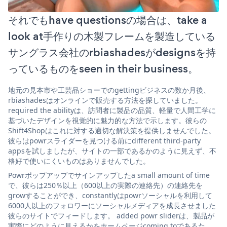
それでもhave questionsの場合は、take a
look at手作りの木製フレームを製造している
サングラス会社のrbiashadesがdesignsを持
っているものをseen in their business。
地元の見本市や工芸品ショーでのgettingビジネスの数か月後、
rbiashadesはオンラインで販売する方法を探していました。
required the abilityは、訪問者に製品の品質、軽量で人間工学に
基づいたデザインを視覚的に魅力的な方法で示します。彼らの
Shift4Shopはこれに対する適切な解決策を提供しませんでした。
彼らはpowrスライダーを見つける前にdifferent third-party
appsを試しましたが、サイトの一部であるかのように見えず、不
格好で使いにくいものはありませんでした。
Powrポップアップでサインアップしたa small amount of time
で、彼らは250％以上（600以上の実際の連絡先）の連絡先を
growすることができ、constantlyはpowrソーシャルを利用して
6000人以上のフォロワーにソーシャルメディアを成長させました
彼らのサイトでフィードします。 added powr sliderは、製品が
実際にどのように見えるかをホームページcoming toであるた