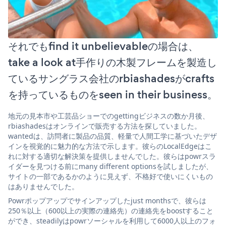
それでもfind it unbelievableの場合は、
take a look at手作りの木製フレームを製造し
ているサングラス会社のrbiashadesがcrafts
を持っているものをseen in their business。
地元の見本市や工芸品ショーでのgettingビジネスの数か月後、
rbiashadesはオンラインで販売する方法を探していました。
wantedは、訪問者に製品の品質、軽量で人間工学に基づいたデザ
インを視覚的に魅力的な方法で示します。彼らのLocalEdgeはこ
れに対する適切な解決策を提供しませんでした。彼らはpowrスラ
イダーを見つける前にmany different optionsを試しましたが、
サイトの一部であるかのように見えず、不格好で使いにくいもの
はありませんでした。
Powrポップアップでサインアップしたjust monthsで、彼らは
250％以上（600以上の実際の連絡先）の連絡先をboostすること
ができ、steadilyはpowrソーシャルを利用して6000人以上のフォ