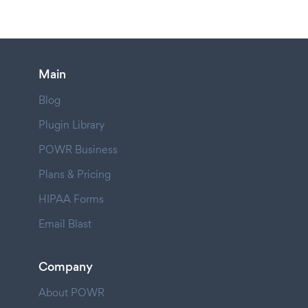
Main
Blog
Plugin Library
POWR Business
Plans & Pricing
HIPAA Forms
Email Blast
Company
About POWR