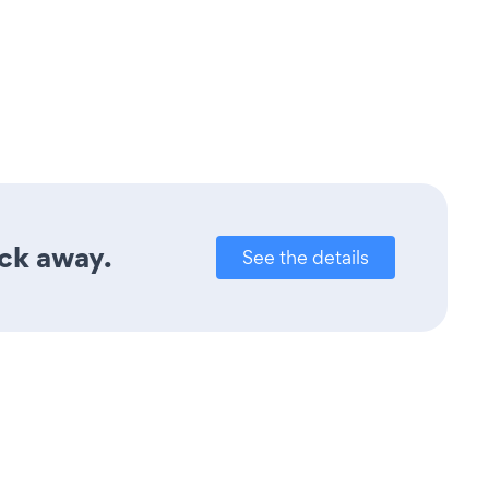
ick away.
See the details