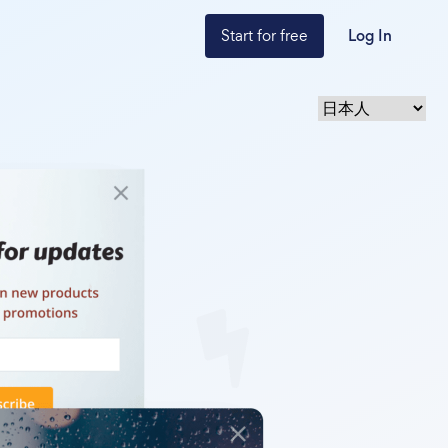
Start for free
Log In