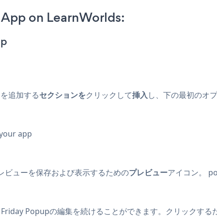
 App on LearnWorlds:
pp
プリを追加する
セクションを
クリックして
挿入
し、下の最初のオ
 your app
レビューを保存および表示するための
プレビュー
アイコン。 pow
 Friday Popupの編集を続けることができます。クリックする