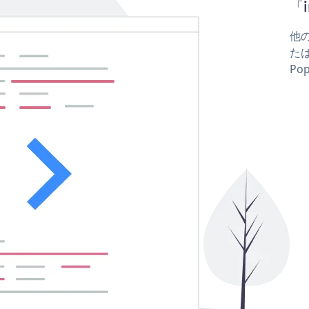
「i
他の
たはf
Po