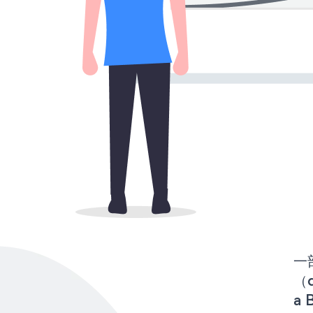
一
（d
a