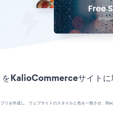
ェ
upアプリをKalioCommerce
merceアプリを作成し、ウェブサイトのスタイルと色を一致させ、Black F
。