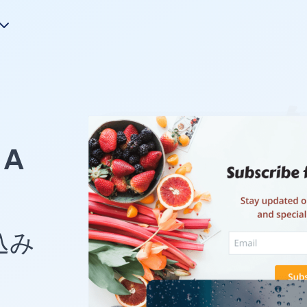
A
め込み