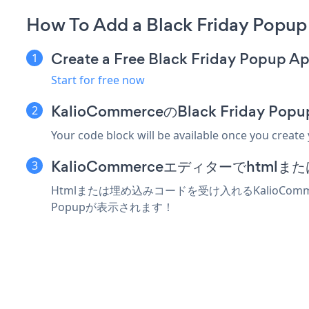
How To Add a Black Friday Popu
Create a Free Black Friday Popup A
Start for free now
KalioCommerceのBlack Frida
Your code block will be available once you create
KalioCommerceエディターでhtm
Htmlまたは埋め込みコードを受け入れるKalioComme
Popupが表示されます！