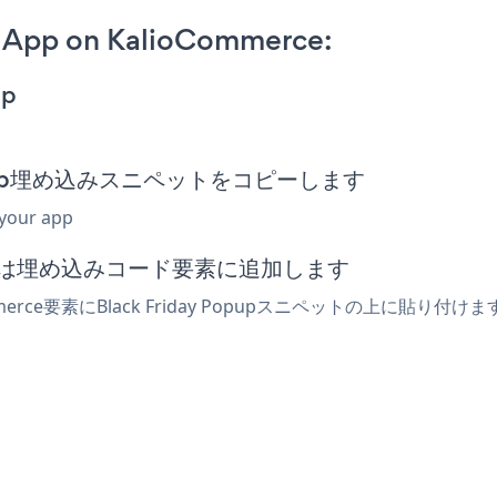
p App on KalioCommerce:
pp
y Popup埋め込みスニペットをコピーします
 your app
lまたは埋め込みコード要素に追加します
rce要素にBlack Friday Popupスニペットの上に貼り付け