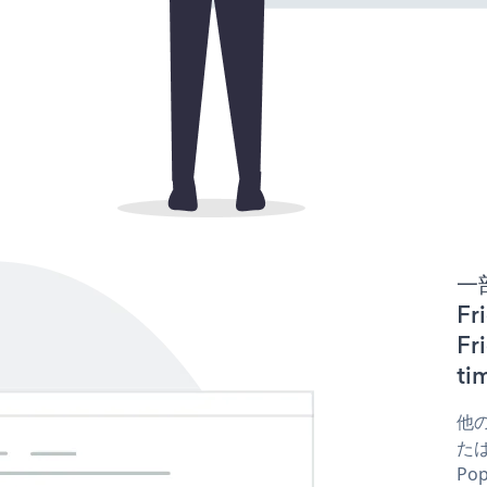
一
Fr
F
t
他の
たはc
Po