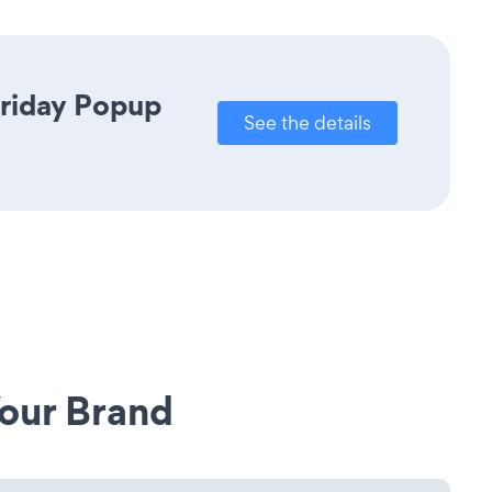
Friday Popup
See the details
our Brand