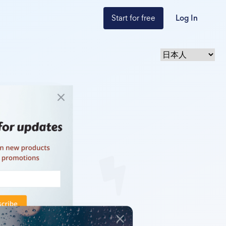
Start for free
Log In