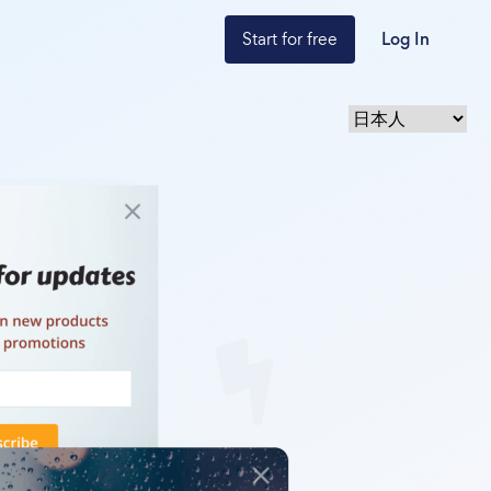
Start for free
Log In