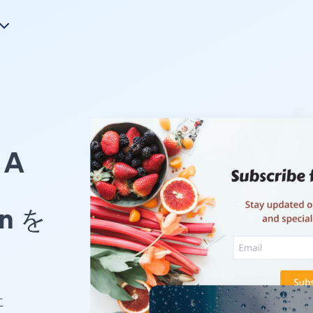
A
on を
に