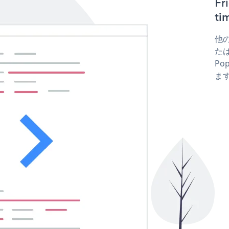
F
t
他の
たはf
Po
ま