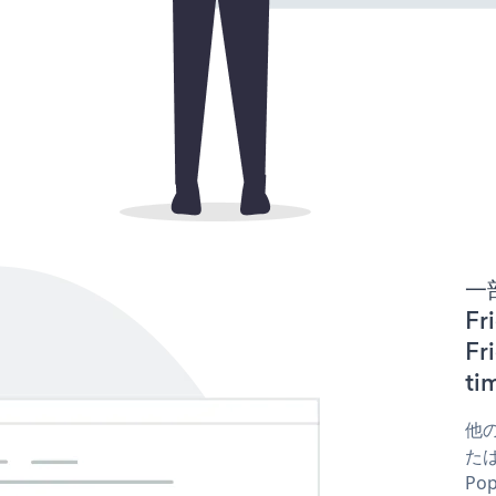
一
Fr
F
t
他の
たはf
Po