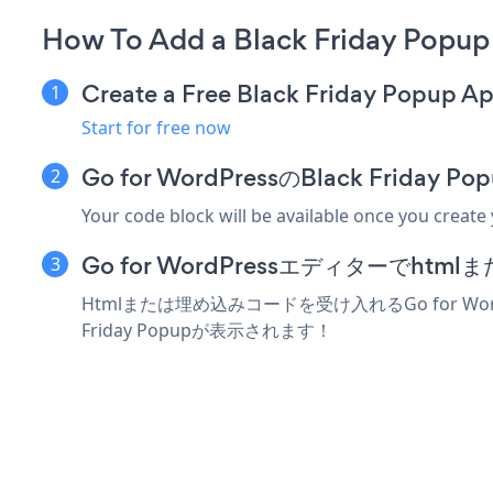
How To Add a Black Friday Popup
Create a Free Black Friday Popup A
Start for free now
Go for WordPressのBlack Fri
Your code block will be available once you create
Go for WordPressエディターでh
Htmlまたは埋め込みコードを受け入れるGo for Wo
Friday Popupが表示されます！