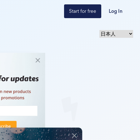
Start for free
Log In