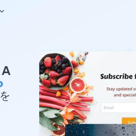
A
o
 を