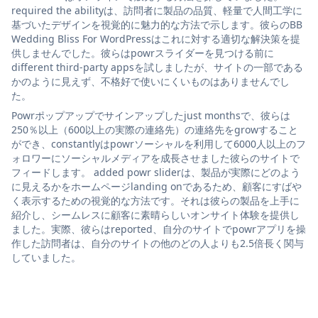
required the abilityは、訪問者に製品の品質、軽量で人間工学に
基づいたデザインを視覚的に魅力的な方法で示します。彼らのBB
Wedding Bliss For WordPressはこれに対する適切な解決策を提
供しませんでした。彼らはpowrスライダーを見つける前に
different third-party appsを試しましたが、サイトの一部である
かのように見えず、不格好で使いにくいものはありませんでし
た。
Powrポップアップでサインアップしたjust monthsで、彼らは
250％以上（600以上の実際の連絡先）の連絡先をgrowすること
ができ、constantlyはpowrソーシャルを利用して6000人以上のフ
ォロワーにソーシャルメディアを成長させました彼らのサイトで
フィードします。 added powr sliderは、製品が実際にどのよう
に見えるかをホームページlanding onであるため、顧客にすばや
く表示するための視覚的な方法です。それは彼らの製品を上手に
紹介し、シームレスに顧客に素晴らしいオンサイト体験を提供し
ました。実際、彼らはreported、自分のサイトでpowrアプリを操
作した訪問者は、自分のサイトの他のどの人よりも2.5倍長く関与
していました。