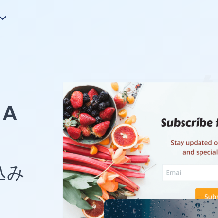
A
め込み