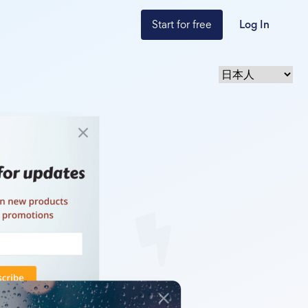
Start for free
Log In