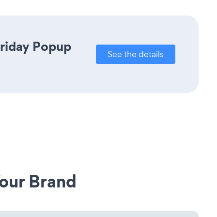
Friday Popup
See the details
our Brand