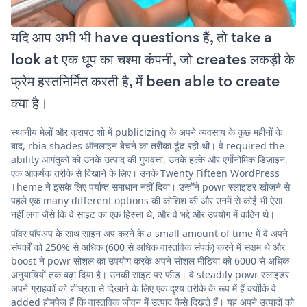
यदि आप अभी भी have questions हैं, तो take a
look at एक धूप का चश्मा कंपनी, जो creates लकड़ी के
फ्रेम हस्तनिर्मित करती है, में been able to create
क्या है।
स्थानीय मेलों और क्राफ्ट शो में publicizing के अपने व्यवसाय के कुछ महीनों के
बाद, rbia shades ऑनलाइन बेचने का तरीका ढूंढ रही थी। वे required the
ability आगंतुकों को उनके उत्पाद की गुणवत्ता, उनके हल्के और एर्गोनोमिक डिज़ाइन,
एक आकर्षक तरीके से दिखाने के लिए। उनके Twenty Fifteen WordPress
Theme ने इसके लिए पर्याप्त समाधान नहीं दिया। उन्होंने powr स्लाइडर खोजने से
पहले एक many different options की कोशिश की और उनमें से कोई भी ऐसा
नहीं लगा जैसे कि वे साइट का एक हिस्सा थे, और वे भद्दे और उपयोग में कठिन थे।
पॉवर पॉपअप के साथ साइन अप करने के a small amount of time में वे अपने
संपर्कों को 250% से अधिक (600 से अधिक वास्तविक संपर्क) करने में सक्षम थे और
boost ने powr सोशल का उपयोग करके अपने सोशल मीडिया को 6000 से अधिक
अनुयायियों तक बढ़ा दिया है। उनकी साइट पर फ़ीड। वे steadily powr स्लाइडर
अपने ग्राहकों को शीघ्रता से दिखाने के लिए एक दृश्य तरीके के रूप में हैं क्योंकि वे
added होमपेज हैं कि वास्तविक जीवन में उत्पाद कैसे दिखते हैं। यह अपने उत्पादों को