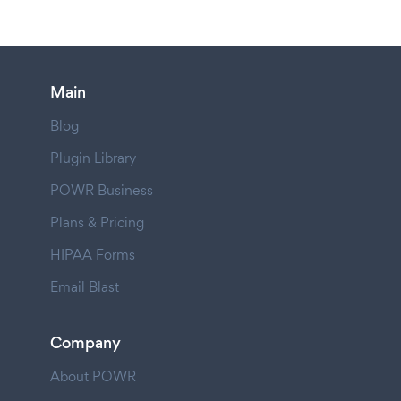
Main
Blog
Plugin Library
POWR Business
Plans & Pricing
HIPAA Forms
Email Blast
Company
About POWR