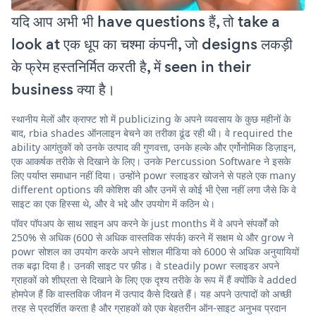
यदि आप अभी भी have questions हैं, तो take a
look at एक धूप का चश्मा कंपनी, जो designs लकड़ी
के फ्रेम हस्तनिर्मित करती है, में seen in their
business क्या है।
स्थानीय मेलों और क्राफ्ट शो में publicizing के अपने व्यवसाय के कुछ महीनों के
बाद, rbia shades ऑनलाइन बेचने का तरीका ढूंढ रही थी। वे required the
ability आगंतुकों को उनके उत्पाद की गुणवत्ता, उनके हल्के और एर्गोनोमिक डिज़ाइन,
एक आकर्षक तरीके से दिखाने के लिए। उनके Percussion Software ने इसके
लिए पर्याप्त समाधान नहीं दिया। उन्होंने powr स्लाइडर खोजने से पहले एक many
different options की कोशिश की और उनमें से कोई भी ऐसा नहीं लगा जैसे कि वे
साइट का एक हिस्सा थे, और वे भद्दे और उपयोग में कठिन थे।
पॉवर पॉपअप के साथ साइन अप करने के just months में वे अपने संपर्कों को
250% से अधिक (600 से अधिक वास्तविक संपर्क) करने में सक्षम थे और grow ने
powr सोशल का उपयोग करके अपने सोशल मीडिया को 6000 से अधिक अनुयायियों
तक बढ़ा दिया है। उनकी साइट पर फ़ीड। वे steadily powr स्लाइडर अपने
ग्राहकों को शीघ्रता से दिखाने के लिए एक दृश्य तरीके के रूप में हैं क्योंकि वे added
होमपेज हैं कि वास्तविक जीवन में उत्पाद कैसे दिखते हैं। यह अपने उत्पादों को अच्छी
तरह से प्रदर्शित करता है और ग्राहकों को एक बेहतरीन ऑन-साइट अनुभव प्रदान