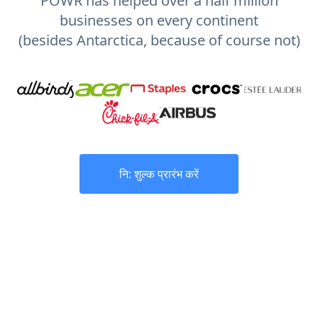
POWR has helped over a half million
businesses on every continent
(besides Antarctica, because of course not)
नि: शुल्क प्रारंभ करें