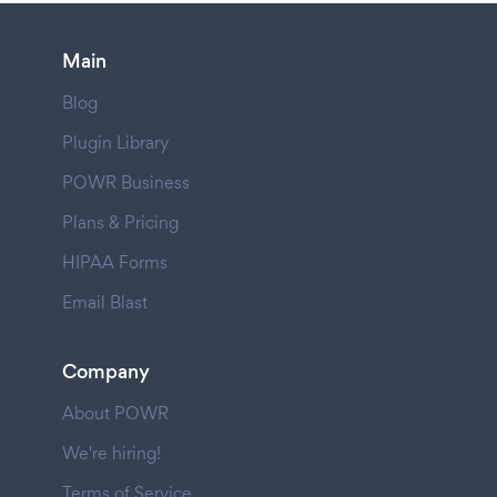
Main
Blog
Plugin Library
POWR Business
Plans & Pricing
HIPAA Forms
Email Blast
Company
About POWR
We're hiring!
Terms of Service