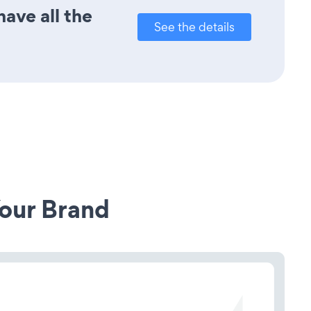
ave all the
See the details
our Brand