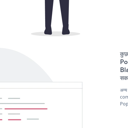
कुछ
Pop
Bla
सकत
अन्य
comp
Pop