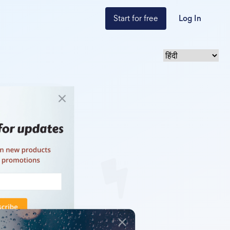
Start for free
Log In