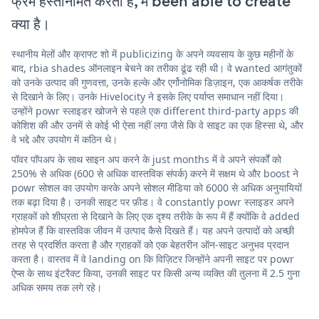
फ्रेम हस्तनिर्मित करती है, में been able to create
क्या है।
स्थानीय मेलों और क्राफ्ट शो में publicizing के अपने व्यवसाय के कुछ महीनों के
बाद, rbia shades ऑनलाइन बेचने का तरीका ढूंढ रही थी। वे wanted आगंतुकों
को उनके उत्पाद की गुणवत्ता, उनके हल्के और एर्गोनोमिक डिज़ाइन, एक आकर्षक तरीके
से दिखाने के लिए। उनके Hivelocity ने इसके लिए पर्याप्त समाधान नहीं दिया।
उन्होंने powr स्लाइडर खोजने से पहले एक different third-party apps की
कोशिश की और उनमें से कोई भी ऐसा नहीं लगा जैसे कि वे साइट का एक हिस्सा थे, और
वे भद्दे और उपयोग में कठिन थे।
पॉवर पॉपअप के साथ साइन अप करने के just months में वे अपने संपर्कों को
250% से अधिक (600 से अधिक वास्तविक संपर्क) करने में सक्षम थे और boost ने
powr सोशल का उपयोग करके अपने सोशल मीडिया को 6000 से अधिक अनुयायियों
तक बढ़ा दिया है। उनकी साइट पर फ़ीड। वे constantly powr स्लाइडर अपने
ग्राहकों को शीघ्रता से दिखाने के लिए एक दृश्य तरीके के रूप में हैं क्योंकि वे added
होमपेज हैं कि वास्तविक जीवन में उत्पाद कैसे दिखते हैं। यह अपने उत्पादों को अच्छी
तरह से प्रदर्शित करता है और ग्राहकों को एक बेहतरीन ऑन-साइट अनुभव प्रदान
करता है। वास्तव में वे landing on कि विज़िटर जिन्होंने अपनी साइट पर powr
ऐप्स के साथ इंटरैक्ट किया, उनकी साइट पर किसी अन्य व्यक्ति की तुलना में 2.5 गुना
अधिक समय तक लगे रहे।