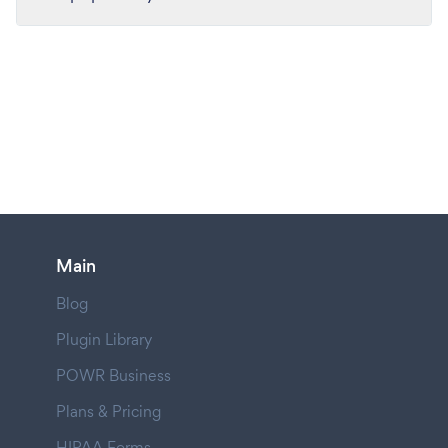
Main
Blog
Plugin Library
POWR Business
Plans & Pricing
HIPAA Forms