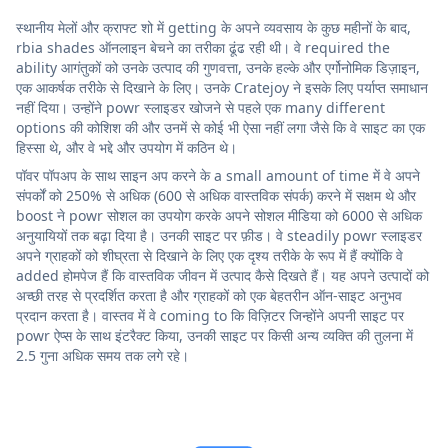
स्थानीय मेलों और क्राफ्ट शो में getting के अपने व्यवसाय के कुछ महीनों के बाद,
rbia shades ऑनलाइन बेचने का तरीका ढूंढ रही थी। वे required the
ability आगंतुकों को उनके उत्पाद की गुणवत्ता, उनके हल्के और एर्गोनोमिक डिज़ाइन,
एक आकर्षक तरीके से दिखाने के लिए। उनके Cratejoy ने इसके लिए पर्याप्त समाधान
नहीं दिया। उन्होंने powr स्लाइडर खोजने से पहले एक many different
options की कोशिश की और उनमें से कोई भी ऐसा नहीं लगा जैसे कि वे साइट का एक
हिस्सा थे, और वे भद्दे और उपयोग में कठिन थे।
पॉवर पॉपअप के साथ साइन अप करने के a small amount of time में वे अपने
संपर्कों को 250% से अधिक (600 से अधिक वास्तविक संपर्क) करने में सक्षम थे और
boost ने powr सोशल का उपयोग करके अपने सोशल मीडिया को 6000 से अधिक
अनुयायियों तक बढ़ा दिया है। उनकी साइट पर फ़ीड। वे steadily powr स्लाइडर
अपने ग्राहकों को शीघ्रता से दिखाने के लिए एक दृश्य तरीके के रूप में हैं क्योंकि वे
added होमपेज हैं कि वास्तविक जीवन में उत्पाद कैसे दिखते हैं। यह अपने उत्पादों को
अच्छी तरह से प्रदर्शित करता है और ग्राहकों को एक बेहतरीन ऑन-साइट अनुभव
प्रदान करता है। वास्तव में वे coming to कि विज़िटर जिन्होंने अपनी साइट पर
powr ऐप्स के साथ इंटरैक्ट किया, उनकी साइट पर किसी अन्य व्यक्ति की तुलना में
2.5 गुना अधिक समय तक लगे रहे।