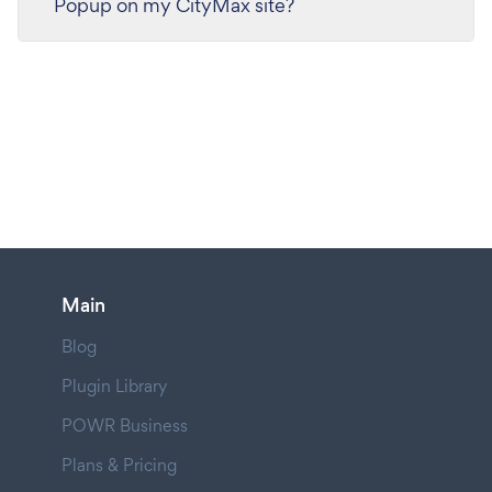
Popup on my CityMax site?
Main
Blog
Plugin Library
POWR Business
Plans & Pricing