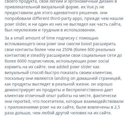
своего продукта, свой легкий и эргономичный дизайн в
привлекательной визуальной форме. их Vue.js не
предоставили для этого адекватного решения. они
попробовали different third-party apps, прежде чем нашли
powr slider, и ни один из них не выглядел как часть сайта,
был неуклюжим и трудным в использовании.
За a small amount of time подписку с помощью
всплывающего окна powr они смогли boost расширить
свои контакты более чем на 250% (более 600 реальных
контактов) и steadily расширили свои социальные сети до
более 6000 подписчиков, использующих powr social
кормить на их сайте. они added powr slider как
визуальный способ быстро показать своим клиентам,
поскольку они являются landing on домашней страницей,
как продукты выглядят в реальной жизни. он хорошо
демонстрирует их продукты и беспрепятственно дает
клиентам отличный опыт работы на месте. фактически
они reported, что посетители, которые взаимодействовали
с приложениями powr на их сайте, были вовлечены в 2,5
раза дольше, чем любой другой человек на их сайте.