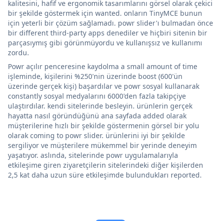
kalitesini, hafif ve ergonomik tasarımlarını görsel olarak çekici
bir şekilde göstermek için wanted. onların TinyMCE bunun
için yeterli bir çözüm sağlamadı. powr slider'ı bulmadan önce
bir different third-party apps denediler ve hiçbiri sitenin bir
parçasıymış gibi görünmüyordu ve kullanışsız ve kullanımı
zordu.
Powr açılır penceresine kaydolma a small amount of time
işleminde, kişilerini %250'nin üzerinde boost (600'ün
üzerinde gerçek kişi) başardılar ve powr sosyal kullanarak
constantly sosyal medyalarını 6000'den fazla takipçiye
ulaştırdılar. kendi sitelerinde besleyin. ürünlerin gerçek
hayatta nasıl göründüğünü ana sayfada added olarak
müşterilerine hızlı bir şekilde göstermenin görsel bir yolu
olarak coming to powr slider. ürünlerini iyi bir şekilde
sergiliyor ve müşterilere mükemmel bir yerinde deneyim
yaşatıyor. aslında, sitelerinde powr uygulamalarıyla
etkileşime giren ziyaretçilerin sitelerindeki diğer kişilerden
2,5 kat daha uzun süre etkileşimde bulundukları reported.