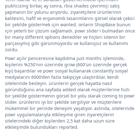
publicizing birkaç ay sonra, rbia shades çevrimiçi satış
yapmanın bir yolunu arıyordu. ziyaretçilere ürünlerinin
kalitesini, hafif ve ergonomik tasarımlarını görsel olarak çekici
bir şekilde göstermek için wanted. onların ShopBase bunun
için yeterli bir çözüm sağlamadı. powr slider'ı bulmadan önce
bir many different options denediler ve hiçbiri sitenin bir
parçasıymış gibi görünmüyordu ve kullanışsız ve kullanımı
zordu.
Powr açılır penceresine kaydolma just months işleminde,
kişilerini %250'nin üzerinde grow (600'ün üzerinde gerçek
kişi) başardılar ve powr sosyal kullanarak constantly sosyal
medyalarını 6000'den fazla takipçiye ulaştırdılar. kendi
sitelerinde besleyin. ürünlerin gerçek hayatta nasıl
göründüğünü ana sayfada added olarak müşterilerine hızlı
bir şekilde göstermenin görsel bir yolu olarak coming to powr
slider. ürünlerini iyi bir şekilde sergiliyor ve müşterilere
mükemmel bir yerinde deneyim yaşatıyor. aslında, sitelerinde
powr uygulamalarıyla etkileşime giren ziyaretçilerin
sitelerindeki diğer kişilerden 2,5 kat daha uzun süre
etkileşimde bulundukları reported.