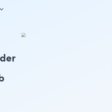
ider
b