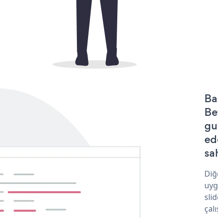
Ba
Be
gu
ed
sa
Diğ
uyg
sli
çalı