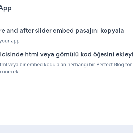
 App
re and after slider embed pasajını kopyala
 your app
icisinde html veya gömülü kod öğesini ekley
html veya bir embed kodu alan herhangi bir Perfect Blog for 
örünecek!