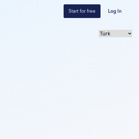
Start for free
Log In