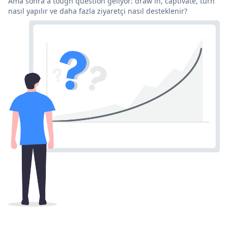
Ama sonra a tough question geliyor: draw in, captivate, turn
nasıl yapılır ve daha fazla ziyaretçi nasıl desteklenir?