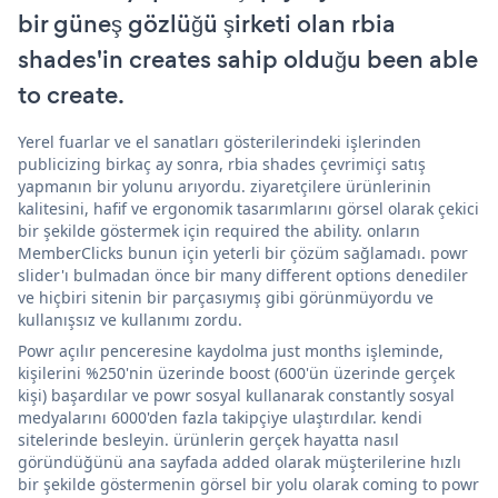
bir güneş gözlüğü şirketi olan rbia
shades'in creates sahip olduğu been able
to create.
Yerel fuarlar ve el sanatları gösterilerindeki işlerinden
publicizing birkaç ay sonra, rbia shades çevrimiçi satış
yapmanın bir yolunu arıyordu. ziyaretçilere ürünlerinin
kalitesini, hafif ve ergonomik tasarımlarını görsel olarak çekici
bir şekilde göstermek için required the ability. onların
MemberClicks bunun için yeterli bir çözüm sağlamadı. powr
slider'ı bulmadan önce bir many different options denediler
ve hiçbiri sitenin bir parçasıymış gibi görünmüyordu ve
kullanışsız ve kullanımı zordu.
Powr açılır penceresine kaydolma just months işleminde,
kişilerini %250'nin üzerinde boost (600'ün üzerinde gerçek
kişi) başardılar ve powr sosyal kullanarak constantly sosyal
medyalarını 6000'den fazla takipçiye ulaştırdılar. kendi
sitelerinde besleyin. ürünlerin gerçek hayatta nasıl
göründüğünü ana sayfada added olarak müşterilerine hızlı
bir şekilde göstermenin görsel bir yolu olarak coming to powr