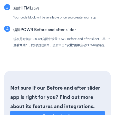
粘贴HTML代码
Your code block will be available once you create your app
编辑POWR Before and after slider
现在是时候在3DCart店面中设置POWR Before and after slider。单击“
查看商店”
，找到您的插件，然后单击“
设置”图标
启动POWR编辑器。
Not sure if our Before and after slider
app is right for you? Find out more
about its features and integrations.