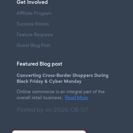
Get Involved
Affiliate Program
Success Stories
Feature Requests
Guest Blog Post
Featured Blog post
Converting Cross-Border Shoppers During
Black Friday & Cyber Monday
Online commerce is an integral part of the
overall retail business.
Read More
Posted by on
2026-08-07