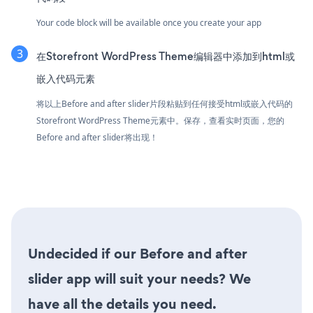
Your code block will be available once you create your app
在Storefront WordPress Theme编辑器中添加到html或
嵌入代码元素
将以上Before and after slider片段粘贴到任何接受html或嵌入代码的
Storefront WordPress Theme元素中。保存，查看实时页面，您的
Before and after slider将出现！
Undecided if our Before and after
slider app will suit your needs? We
have all the details you need.