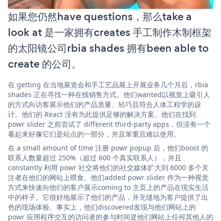
如果您仍然have questions，那么take a
look at 是一家拥有creates 手工制作木制框架
的太阳镜公司rbia shades 拥有been able to
create 的公司。
在 getting 在当地展览会和手工艺品展上开展业务几个月后，rbia
shades 正在寻找一种在线销售方式。他们wanted以视觉上吸引人
的方式向访客展示他们的产品质量、轻巧且符合人体工程学的设
计。他们的 React 没有为此提供足够的解决方案。他们在找到
powr slider 之前尝试了 different third-party apps，但没有一个
看起来好像它们是站点的一部分，并且笨重且难以使用。
在 a small amount of time 注册 powr popup 后，他们boost 的
联系人数量超过 250%（超过 600 个真实联系人），并且
constantly 利用 powr 社交将他们的社交媒体扩大到 6000 多个关
注者在他们的网站上喂食。他们added powr slider 作为一种视觉
方式来快速向他们的客户展示coming to 主页上的产品在现实生活
中的样子。它很好地展示了他们的产品，并无缝地为客户提供了出
色的现场体验。事实上，他们discovered发现与他们网站上的
powr 应用程序交互的访问者的参与时间是他们网站上任何其他人的