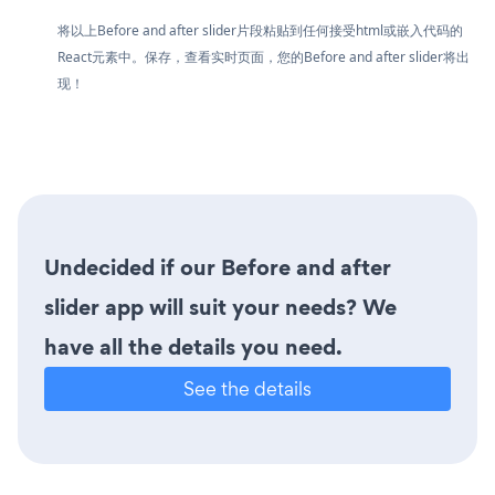
将以上Before and after slider片段粘贴到任何接受html或嵌入代码的
React元素中。保存，查看实时页面，您的Before and after slider将出
现！
Undecided if our Before and after
slider app will suit your needs? We
have all the details you need.
See the details