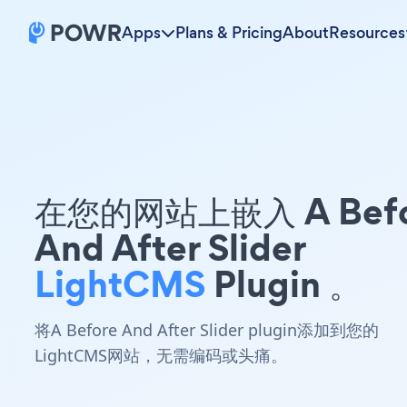
Apps
Plans & Pricing
About
Resources
在您的网站上嵌入 A Befo
And After Slider
LightCMS
Plugin 。
将A Before And After Slider plugin添加到您的
LightCMS网站，无需编码或头痛。