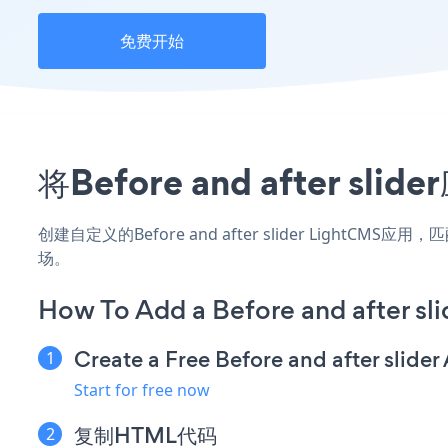
免费开始
将Before and after
创建自定义的Before and after slider LightC
场。
How To Add a Before and after sl
Create a Free Before and after slider
Start for free now
复制HTML代码