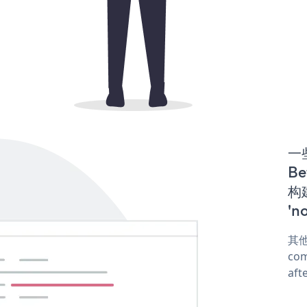
一些
Be
构建
'n
其他
com
aft