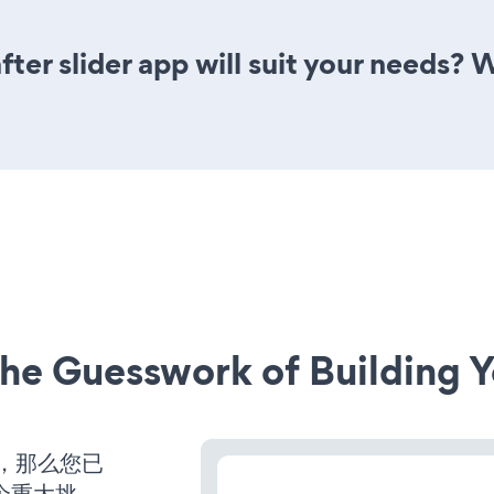
ter slider app will suit your needs? 
he Guesswork of Building Y
营，那么您已
个重大挑