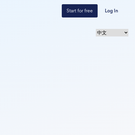
Start for free
Log In