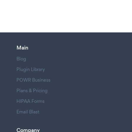
Main
Blog
Plugin Library
POWR Business
Plans & Pricing
HIPAA Forms
Email Blast
Company