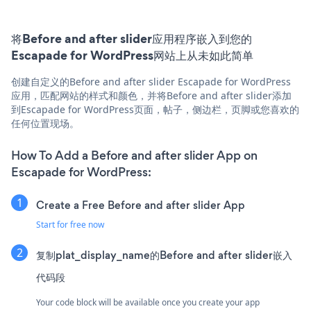
将Before and after slider应用程序嵌入到您的
Escapade for WordPress网站上从未如此简单
创建自定义的Before and after slider Escapade for WordPress
应用，匹配网站的样式和颜色，并将Before and after slider添加
到Escapade for WordPress页面，帖子，侧边栏，页脚或您喜欢的
任何位置现场。
How To Add a Before and after slider App on
Escapade for WordPress:
Create a Free Before and after slider App
Start for free now
复制plat_display_name的Before and after slider嵌入
代码段
Your code block will be available once you create your app