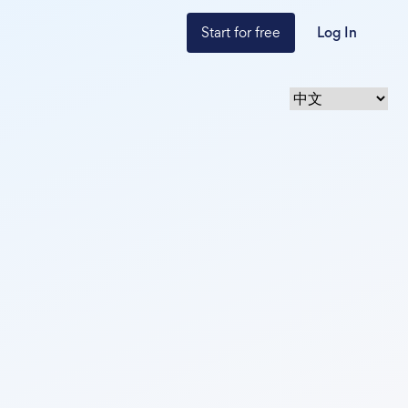
Start for free
Log In