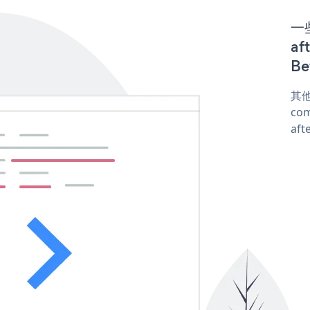
一些
af
Be
其他
com
aft