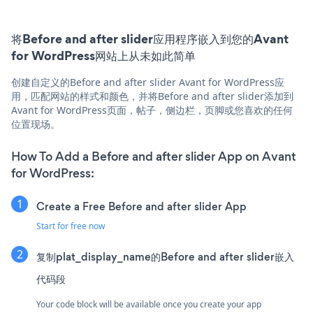
将Before and after slider应用程序嵌入到您的Avant
for WordPress网站上从未如此简单
创建自定义的Before and after slider Avant for WordPress应
用，匹配网站的样式和颜色，并将Before and after slider添加到
Avant for WordPress页面，帖子，侧边栏，页脚或您喜欢的任何
位置现场。
How To Add a Before and after slider App on Avant
for WordPress:
Create a Free Before and after slider App
Start for free now
复制plat_display_name的Before and after slider嵌入
代码段
Your code block will be available once you create your app