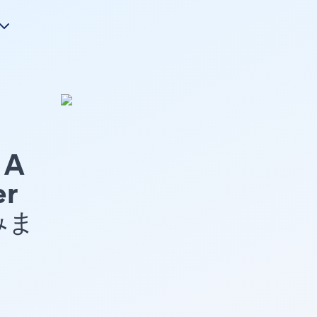
A
er
みま