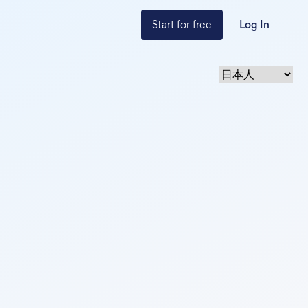
Start for free
Log In