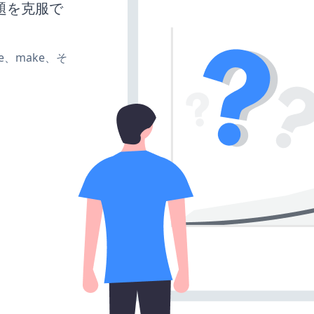
題を克服で
ate、make、そ