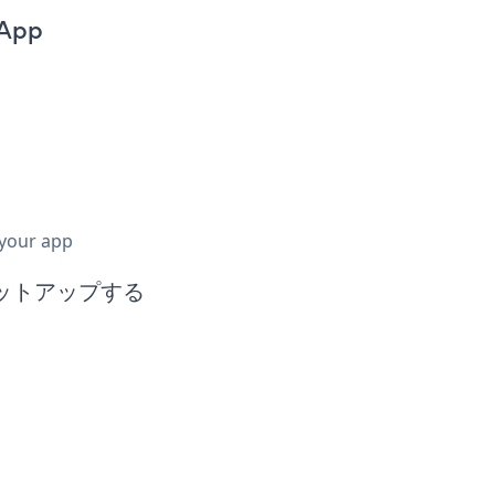
 App
 your app
ンをセットアップする