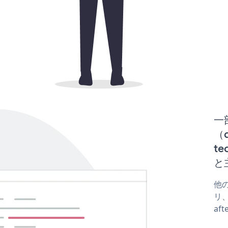
一
（d
te
と
他の
リ、
af