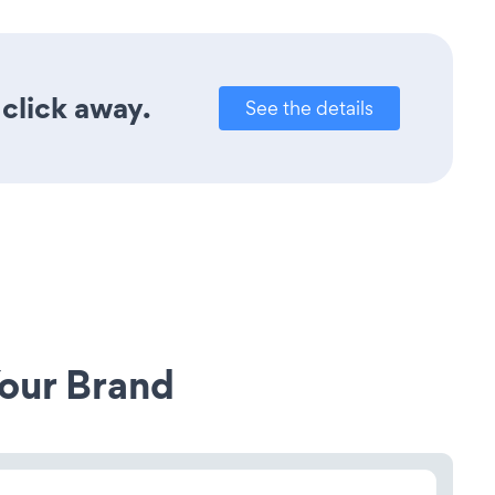
 click away.
See the details
our Brand